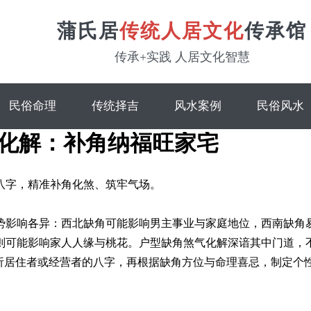
蒲氏居
传统人居文化
传承馆
传承+实践 人居文化智慧
民俗命理
传统择吉
风水案例
民俗风水
化解：补角纳福旺家宅
八字，精准补角化煞、筑牢气场。
势影响各异：西北缺角可能影响男主事业与家庭地位，西南缺角
则可能影响家人人缘与桃花。户型缺角煞气化解深谙其中门道，
解析居住者或经营者的八字，再根据缺角方位与命理喜忌，制定个