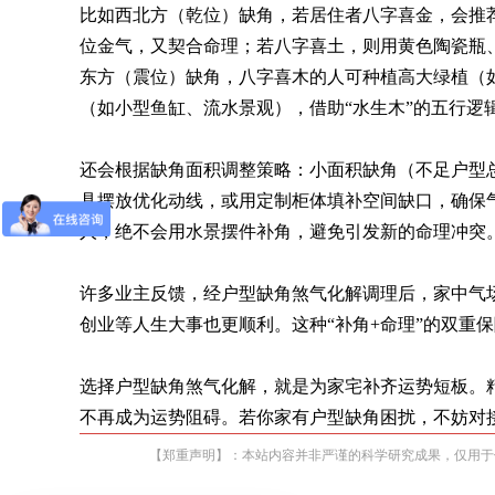
比如西北方（乾位）缺角，若居住者八字喜金，会推
位金气，又契合命理；若八字喜土，则用黄色陶瓷瓶
东方（震位）缺角，八字喜木的人可种植高大绿植（
（如小型鱼缸、流水景观），借助“水生木”的五行逻
还会根据缺角面积调整策略：小面积缺角（不足户型总
具摆放优化动线，或用定制柜体填补空间缺口，确保
人，绝不会用水景摆件补角，避免引发新的命理冲突
许多业主反馈，经户型缺角煞气化解调理后，家中气
创业等人生大事也更顺利。这种“补角+命理”的双重
选择户型缺角煞气化解，就是为家宅补齐运势短板。
不再成为运势阻碍。若你家有户型缺角困扰，不妨对
【郑重声明】：本站内容并非严谨的科学研究成果，仅用于