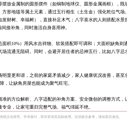
荐摆放金属制的圆形摆件（如铜制地球仪、圆形金属画框），既
、方形地毯等属土元素，通过五行相生（土生金）强化乾位气场
如发财树、幸福树），直接补足木气；八字喜水的人则搭配水景
辑间接补角，同时激活自身喜用神。
面积10%）用风水吉祥物、软装搭配即可调和；大面积缺角则
气场流通无阻碍。同时，会避开居住者的忌神五行，比如八字忌
。
场明显更和谐，之前的家庭矛盾减少，家人健康状况改善，甚至
保障，让缺角房屋也能成为聚气旺宅。
精准的方位解析、八字适配的补角方案、安全微创的调整方式，
接专业，让家宅重归完整气场、福气绵延不绝。
传统文化研究、学术探讨，而非宣传其实际效用。仅供娱乐参考，请勿盲目迷信。