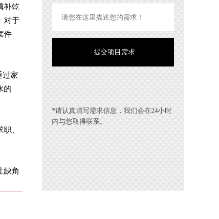
填补乾
。对于
摆件
通过家
水的
*请认真填写需求信息，我们会在24小时
内与您取得联系。
求职、
让缺角