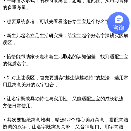
•
一味追求形式上的独特或寓意，忽略了适配性、实用与音律
的多重考量。
•
想要系统参考，可以先看看这份给宝宝起个好名字。
•
新生儿起名立足生活研实操，给宝宝起个好名字深耕实践解
误区，
•
恰恰能帮助家长走出新生儿
取名
的认知偏差，找到适配宝宝
的优质名字。
•
针对上述误区，首先要摒弃“越生僻越独特”的想法，选用常
用且寓意美好的汉字组合，
•
让名字既兼具独特性与实用性，又能适配宝宝的成长轨迹，
方便日常使用。
•
其次要拒绝寓意堆砌，精选1-2个核心美好寓意，搭配简洁
协调的汉字，让名字既寓意真挚，又音律顺口、用字简洁，