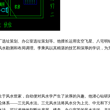
厂选址策划、办公室选址策划等。他擅长运用玄空飞星、八宅明
风水勘测和布局调理。李乘风以其精湛的技艺和深厚的学识，为
生于风水世家，自幼便对风水学产生了浓厚的兴趣。他潜心钻研
论体系——三元风水法。三元风水法将风水分为上元、中元和下
水法，可以准确地判断出房屋、楼盘、办公室等的风水吉凶，并