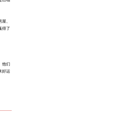
房屋、
赢得了
。他们
来好运