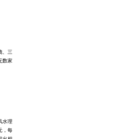
镜、三
无数家
风水理
元，每
提出相