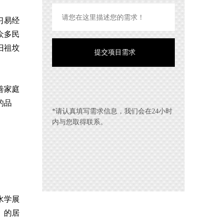
习易经
众多民
旧祖坟
善家庭
的品
*请认真填写需求信息，我们会在24小时
内与您取得联系。
水学展
》的居